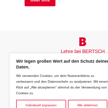
Über Uns
Lehre bei BERTSCH
Wir legen großen Wert auf den Schutz deine
Daten.
Bertsch Foodtec GmbH
Wir verwenden Cookies, um dein Nutzererlebnis zu
Herrengasse 23
verbessern und den Datenverkehr zu analysieren. Mit eine
6700 Bludenz
Klick auf „Alle akzeptieren“ stimmst du der Verwendung von
Cookies zu.
+43 5552 61350
|
lehre@bertsch
Individuell anpassen
Alle ablehnen