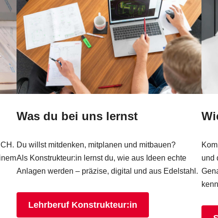
Was du bei uns lernst
Wi
SCH.
Du willst mitdenken, mitplanen und mitbauen?
Komm
einem
Als Konstrukteur:in lernst du, wie aus Ideen echte
und 
Anlagen werden – präzise, digital und aus Edelstahl.
Gena
kenn
Lehrberuf Konstrukteur:in